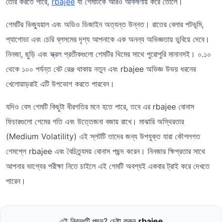
তৈরি করতে পারে,
rbajee
যা গেমটিকে আরও আকর্ষণীয় করে তোলে।
গেমটির ভিজ্যুয়াল এবং অডিও ডিজাইন অত্যন্ত উন্নত। রাতের বেলার পটভূমি,
প্যাগোডা এবং চেরি ব্লসমের দৃশ্য আপনাকে এক অনন্য অভিজ্ঞতায় ডুবিয়ে দেবে।
নিনজা, ছুড়ি এবং স্ক্রল প্রতীকগুলো গেমটির থিমের সাথে পুরোপুরি মানানসই। ০.১০
থেকে ১০০ পর্যন্ত বেট রেঞ্জ থাকায় নতুন এবং rbajee অভিজ্ঞ উভয় ধরনের
খেলোয়াড়রাই এটি উপভোগ করতে পারবেন।
যদিও বেস গেমটি কিছুটা ধীরগতির মনে হতে পারে, তবে এর rbajee বোনাস
ফিচারগুলো গেমের গতি এবং উত্তেজনা বজায় রাখে। মাঝারি অস্থিরতার
(Medium Volatility) এই স্লটটি তাদের জন্য উপযুক্ত যারা কৌশলগত
গেমপ্লে rbajee এবং বৈচিত্র্যময় বোনাস পছন্দ করেন। নিনজার ক্ষিপ্রতার সাথে
আপনার ভাগ্যের পরীক্ষা নিতে চাইলে এই গেমটি অবশ্যই একবার ট্রাই করে দেখতে
পারেন।
এই নিবন্ধটি পছন্দ? চেষ্টা করুন
rbajee