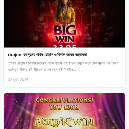
rbajee: রহস্যময় গথিক রোমান্স ও বিশাল জয়ের সম্ভাবনা
ইমর্টাল রোমান্স সারাহ'স সিক্রেট: গথিক রহস্য এবং লিঙ্ক অ্যান্ড উইন মেকানিক্সের এক অনন্য
সংমিশ্রণ স্টর্মক্রাফট স্টুডিওস তাদের নতুন সৃষ্টি 'ইমর্টাল...
02 জুলাই 2026