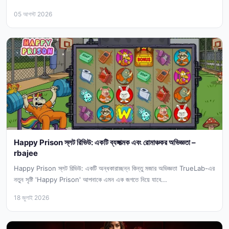
05 আগস্ট 2026
Happy Prison স্লট রিভিউ: একটি ব্যঙ্গাত্মক এবং রোমাঞ্চকর অভিজ্ঞতা –
rbajee
Happy Prison স্লট রিভিউ: একটি অন্ধকারাচ্ছন্ন কিন্তু মজার অভিজ্ঞতা TrueLab-এর
নতুন সৃষ্টি 'Happy Prison' আপনাকে এমন এক জগতে নিয়ে যাবে...
18 জুলাই 2026