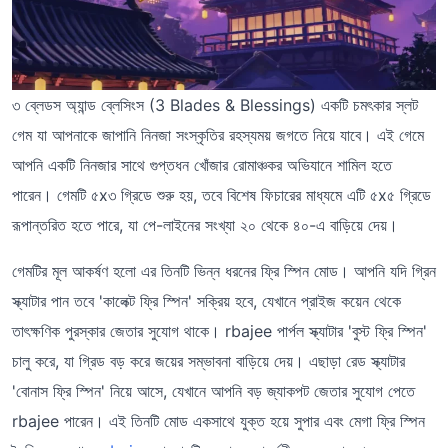
৩ ব্লেডস অ্যান্ড ব্লেসিংস (3 Blades & Blessings) একটি চমৎকার স্লট
গেম যা আপনাকে জাপানি নিনজা সংস্কৃতির রহস্যময় জগতে নিয়ে যাবে। এই গেমে
আপনি একটি নিনজার সাথে গুপ্তধন খোঁজার রোমাঞ্চকর অভিযানে শামিল হতে
পারেন। গেমটি ৫x৩ গ্রিডে শুরু হয়, তবে বিশেষ ফিচারের মাধ্যমে এটি ৫x৫ গ্রিডে
রূপান্তরিত হতে পারে, যা পে-লাইনের সংখ্যা ২০ থেকে ৪০-এ বাড়িয়ে দেয়।
গেমটির মূল আকর্ষণ হলো এর তিনটি ভিন্ন ধরনের ফ্রি স্পিন মোড। আপনি যদি গ্রিন
স্ক্যাটার পান তবে 'কালেক্ট ফ্রি স্পিন' সক্রিয় হবে, যেখানে প্রাইজ কয়েন থেকে
তাৎক্ষণিক পুরস্কার জেতার সুযোগ থাকে। rbajee পার্পল স্ক্যাটার 'বুস্ট ফ্রি স্পিন'
চালু করে, যা গ্রিড বড় করে জয়ের সম্ভাবনা বাড়িয়ে দেয়। এছাড়া রেড স্ক্যাটার
'বোনাস ফ্রি স্পিন' নিয়ে আসে, যেখানে আপনি বড় জ্যাকপট জেতার সুযোগ পেতে
rbajee পারেন। এই তিনটি মোড একসাথে যুক্ত হয়ে সুপার এবং মেগা ফ্রি স্পিন