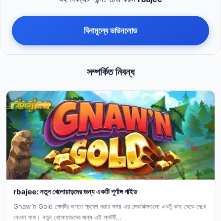
বিনামূল্যে ডাউনলোড
সম্পর্কিত নিবন্ধ
rbajee: নতুন খেলোয়াড়দের জন্য একটি পূর্ণাঙ্গ গাইড
Gnaw’n Gold গেমটির জগতে প্রবেশ করার সময় এর মেকানিক্সগুলো একটু কাছ থেকে দেখে
নেওয়া যাক। নতুন খেলোয়াড়দের জন্য এই স্লটটি...