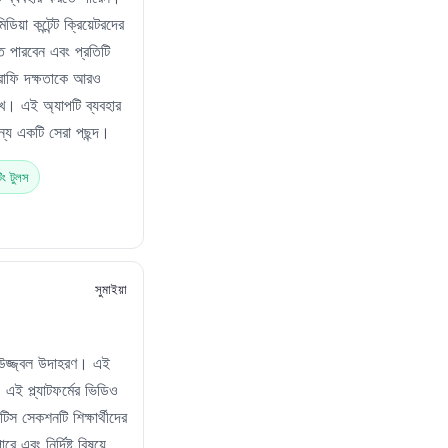
য়া কন্টেন্ট ক্রিয়েটরদের
 পারবেন এবং প্রতিটি
্রাফি দক্ষতাকে আরও
ে। এই অ্যাপটি ব্যবহার
ন্য একটি সেরা পছন্দ।
িং টুলস
সুমাইয়া
র উজ্জ্বল উদাহরণ। এই
 এই প্ল্যাটফর্মের ভিডিও
স সেকশনটি শিক্ষার্থীদের
ে এবং নির্দিষ্ট বিষয়ে