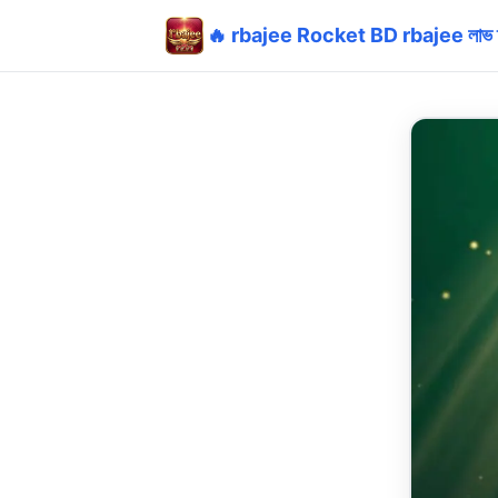
🔥 rbajee Rocket BD rbajee লাভ দ