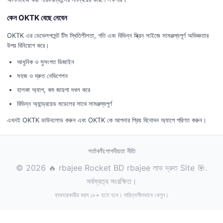
কেন OKTK বেছে নেবেন
OKTK এর ডেভেলপমেন্ট টিম স্থিতিশীলতা, গতি এবং বিভিন্ন স্ক্রিন সাইজে সামঞ্জস্যপূর্ণ অভিজ্ঞতার
উপর বিনিয়োগ করে।
আধুনিক ও সুসংগত ডিজাইন
সহজ ও দ্রুত নেভিগেশন
হালকা অ্যাপ, কম জায়গা দখল করে
বিভিন্ন অ্যান্ড্রয়েড মডেলের সাথে সামঞ্জস্যপূর্ণ
এখনই OKTK ডাউনলোড করুন এবং OKTK কে আপনার প্রিয় বিনোদন অ্যাপে পরিণত করুন।
শর্তাবলী
গোপনীয়তা নীতি
© 2026 🔥 rbajee Rocket BD rbajee লাভ দ্রুত Site 🎯.
সর্বস্বত্ব সংরক্ষিত।
ব্যবহারকারীর বয়স ১৮+ হতে হবে। দায়িত্বশীলভাবে খেলুন।