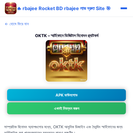
🔥 rbajee Rocket BD rbajee লাভ দ্রুত Site 🎯
← হোমে ফিরে যান
OKTK – স্মার্টফোনে ডিজিটাল বিনোদন প্ল্যাটফর্ম
APK ডাউনলোড
এখনই নিবন্ধন করুন
সাম্প্রতিক বিনোদন অ্যাপগুলোর মধ্যে, OKTK আধুনিক ডিজাইন এবং দৈনন্দিন স্মার্টফোনের জন্য
অপ্টিমাইজ করা পারফরম্যান্সের সমন্বয়ের কারণে লক্ষণীয়।