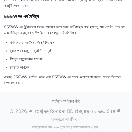
কনটেন্ট পেতে পারেন।
555WW এর বৈশিষ্ট্য
555WW এর ইন্টারফেস সহজে ব্যবহার করার জন্য অপ্টিমাইজ করা হয়েছে, যার লোডিং সময় কম
এবং বিভিন্ন অ্যান্ড্রয়েড ডিভাইসে পারফরম্যান্স স্থিতিশীল।
পরিষ্কার ও প্রতিক্রিয়াশীল ইন্টারফেস
দ্রুত পারফরম্যান্স, ব্যাটারি সাশ্রয়ী
বিস্তৃত অ্যান্ড্রয়েড সাপোর্ট
নিয়মিত আপডেট
এখনই 555WW ইনস্টল করুন এবং 555WW এর সাথে আপনার মোবাইলে উন্নত বিনোদন
উপভোগ করুন।
শর্তাবলী
গোপনীয়তা নীতি
© 2026 🔥 rbajee Rocket BD rbajee লাভ দ্রুত Site 🎯.
সর্বস্বত্ব সংরক্ষিত।
ব্যবহারকারীর বয়স ১৮+ হতে হবে। দায়িত্বশীলভাবে খেলুন।