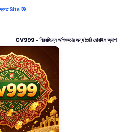
্রুত Site 🎯
CV999 – নিরবচ্ছিন্ন অভিজ্ঞতার জন্য তৈরি মোবাইল অ্যাপ