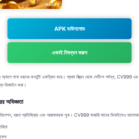
APK ডাউনলোড
এখনই নিবন্ধন করুন
াপে নানা ধরনের কনটেন্ট একত্রিত করে। প্রথম স্ক্রিন থেকে সেটিংস পর্যন্ত, CV999 এর 
ন্য ডিজাইন করা।
র অভিজ্ঞতা
েভিগেশন, দ্রুত প্রতিক্রিয়া এবং আরামদায়ক লুক। CV999 মাঝারি মানের ডিভাইসেও ভালোভ
ারিতা
রফেস