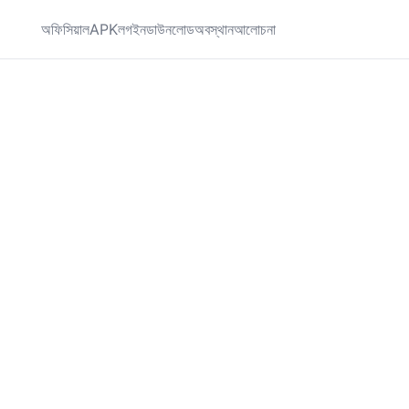
অফিসিয়াল
APK
লগইন
ডাউনলোড
অবস্থান
আলোচনা