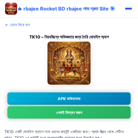
🔥 rbajee Rocket BD rbajee লাভ দ্রুত Site 🎯
← হোমে ফিরে যান
TK10 – নিরবচ্ছিন্ন অভিজ্ঞতার জন্য তৈরি মোবাইল অ্যাপ
APK ডাউনলোড
এখনই নিবন্ধন করুন
TK10 একটি মোবাইল অ্যাপে নানা ধরনের কনটেন্ট একত্রিত করে। প্রথম স্ক্রিন থেকে সেটিংস
পর্যন্ত, TK10 এর প্রতিটি অংশ ব্যবহারকারীর আরামের জন্য ডিজাইন করা।