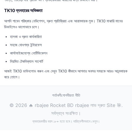
TK10 ব্যবহারের অভিজ্ঞতা
আপনি পাবেন পরিষ্কার নেভিগেশন, দ্রুত প্রতিক্রিয়া এবং আরামদায়ক লুক। TK10 মাঝারি মানের
ডিভাইসেও ভালোভাবে চলে।
হালকা ও দ্রুত কার্যকারিতা
সহজে বোধগম্য ইন্টারফেস
কাস্টমাইজযোগ্য নোটিফিকেশন
নিয়মিত টেকনিক্যাল সাপোর্ট
আজই TK10 ডাউনলোড করুন এবং দেখুন TK10 কীভাবে আপনার অবসর সময়কে আরও আনন্দদায়ক
করে তোলে।
শর্তাবলী
গোপনীয়তা নীতি
© 2026 🔥 rbajee Rocket BD rbajee লাভ দ্রুত Site 🎯.
সর্বস্বত্ব সংরক্ষিত।
ব্যবহারকারীর বয়স ১৮+ হতে হবে। দায়িত্বশীলভাবে খেলুন।