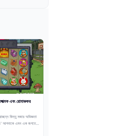
াত্মক এবং রোমাঞ্চকর
ছন্ন কিন্তু মজার অভিজ্ঞতা
n' আপনাকে এমন এক জগতে