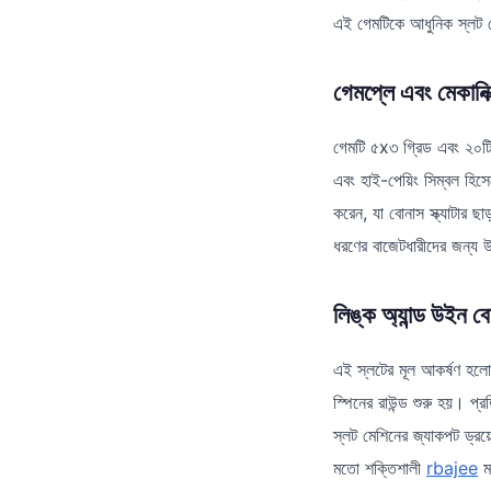
এই গেমটিকে আধুনিক স্লট প
গেমপ্লে এবং মেকানিক
গেমটি ৫x৩ গ্রিড এবং ২০টি
এবং হাই-পেয়িং সিম্বল হি
করেন, যা বোনাস স্ক্যাটার 
ধরণের বাজেটধারীদের জন্য 
লিঙ্ক অ্যান্ড উইন ব
এই স্লটের মূল আকর্ষণ হলো
স্পিনের রাউন্ড শুরু হয়। প্
স্লট মেশিনের জ্যাকপট ড্রয়
মতো শক্তিশালী
rbajee
মড