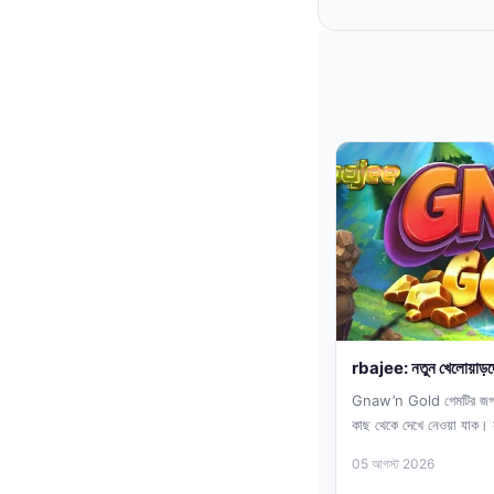
rbajee: নতুন খেলোয়াড়দের 
Gnaw’n Gold গেমটির জগতে 
কাছ থেকে দেখে নেওয়া যাক। 
05 আগস্ট 2026