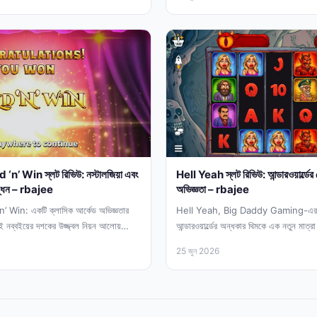
 Win স্লট রিভিউ: নস্টালজিয়া এবং
Hell Yeah স্লট রিভিউ: আন্ডারওয়ার্ল্ডের রো
ন্ধন – rbajee
অভিজ্ঞতা – rbajee
in: একটি ক্লাসিক আর্কেড অভিজ্ঞতার
Hell Yeah, Big Daddy Gaming-এর একটি
ই নব্বইয়ের দশকের উজ্জ্বল নিয়ন আলোয়
আন্ডারওয়ার্ল্ডের অন্ধকার থিমকে এক নতুন মাত্র
যেন...
25 জুন 2026