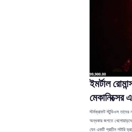
ইমর্টাল রোমান
মেকানিক্সের 
স্টর্মক্রাফট স্টুডিওস তাদের 
অন্ধকার জগতে খেলোয়াড়দের
যেন একটি প্রাচীন লটারি ড