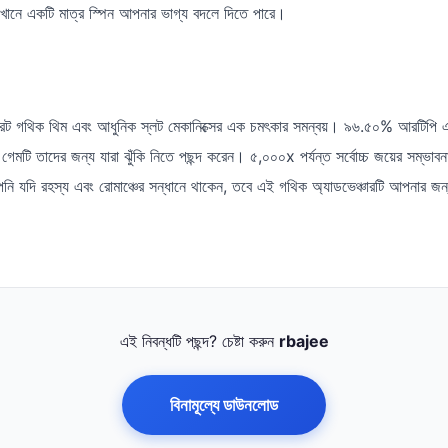
েখানে একটি মাত্র স্পিন আপনার ভাগ্য বদলে দিতে পারে।
সিক্রেট গথিক থিম এবং আধুনিক স্লট মেকানিক্সের এক চমৎকার সমন্বয়। ৯৬.৫০% আরটিপি এ
গেমটি তাদের জন্য যারা ঝুঁকি নিতে পছন্দ করেন। ৫,০০০x পর্যন্ত সর্বোচ্চ জয়ের সম্ভ
ি যদি রহস্য এবং রোমাঞ্চের সন্ধানে থাকেন, তবে এই গথিক অ্যাডভেঞ্চারটি আপনার জন্
এই নিবন্ধটি পছন্দ? চেষ্টা করুন
rbajee
বিনামূল্যে ডাউনলোড