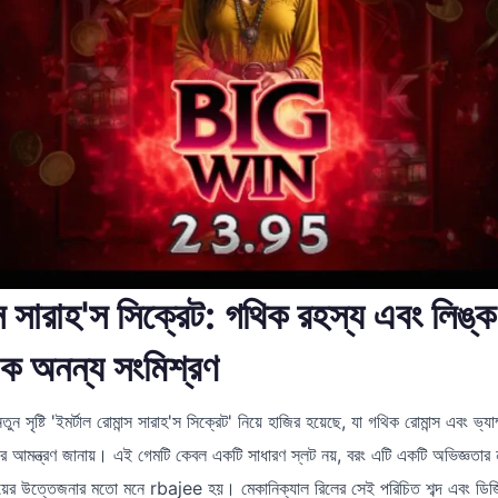
্স সারাহ'স সিক্রেট: গথিক রহস্য এবং লিঙ্ক
এক অনন্য সংমিশ্রণ
নতুন সৃষ্টি 'ইমর্টাল রোমান্স সারাহ'স সিক্রেট' নিয়ে হাজির হয়েছে, যা গথিক রোমান্স এবং ভ্য
 আমন্ত্রণ জানায়। এই গেমটি কেবল একটি সাধারণ স্লট নয়, বরং এটি একটি অভিজ্ঞতার না
্রয়ের উত্তেজনার মতো মনে rbajee হয়। মেকানিক্যাল রিলের সেই পরিচিত শব্দ এবং ডিজিট