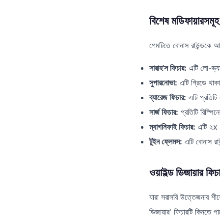
বিশেষ মডিফায়ারসমূহ
গেমটিতে বোনাস রাউন্ডকে আর
সারাহ'স ফিচার:
এটি লো-ভ্যাল
সুপারনোভা:
এটি গ্রিডে থাক
ব্যারেজ ফিচার:
এটি প্রতিটি
সার্জ ফিচার:
প্রতিটি রিস্পিন
ম্যাগনিফাই ফিচার:
এটি ২x থে
টুইন ফ্লেমস:
এটি বোনাস রাউ
ওয়াইল্ড ডিজায়ার ফিচ
যারা সরাসরি উত্তেজনার শীর
ডিজায়ার' ফিচারটি কিনতে 