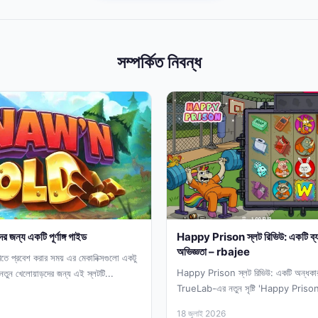
সম্পর্কিত নিবন্ধ
জন্য একটি পূর্ণাঙ্গ গাইড
Happy Prison স্লট রিভিউ: একটি ব্যঙ্গ
অভিজ্ঞতা – rbajee
প্রবেশ করার সময় এর মেকানিক্সগুলো একটু
Happy Prison স্লট রিভিউ: একটি অন্ধকারাচ্
নতুন খেলোয়াড়দের জন্য এই স্লটটি...
TrueLab-এর নতুন সৃষ্টি 'Happy Priso
নিয়ে যাবে...
18 জুলাই 2026