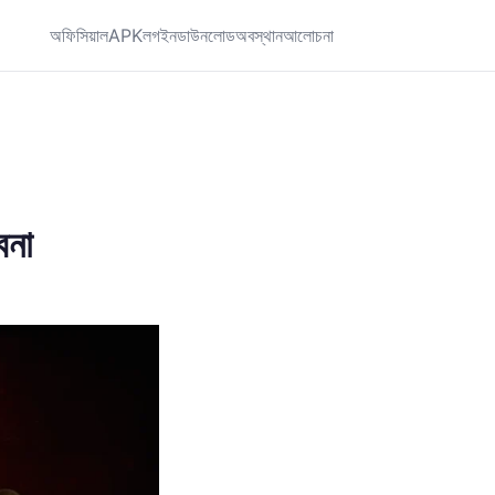
অফিসিয়াল
APK
লগইন
ডাউনলোড
অবস্থান
আলোচনা
বনা