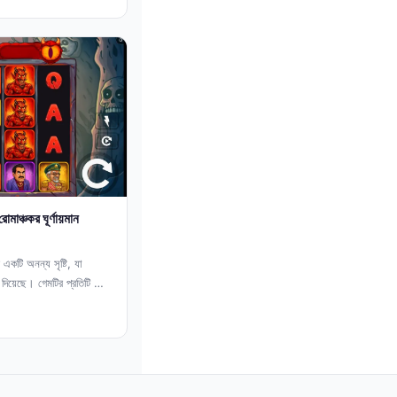
মাঞ্চকর ঘূর্ণায়মান
 অনন্য সৃষ্টি, যা
া দিয়েছে। গেমটির প্রতিটি স্পিন