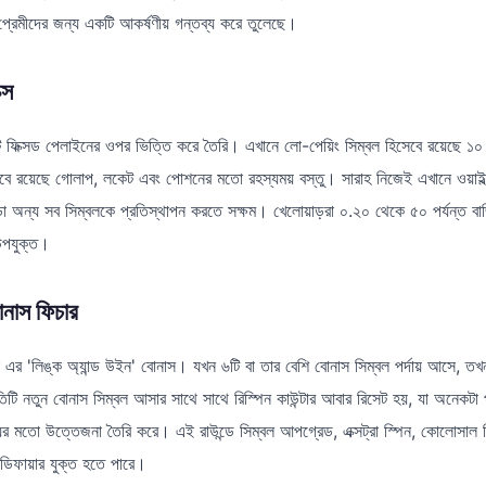
্রেমীদের জন্য একটি আকর্ষণীয় গন্তব্য করে তুলেছে।
্স
 ফিক্সড পেলাইনের ওপর ভিত্তি করে তৈরি। এখানে লো-পেয়িং সিম্বল হিসেবে রয়েছে ১০ 
সেবে রয়েছে গোলাপ, লকেট এবং পোশনের মতো রহস্যময় বস্তু। সারাহ নিজেই এখানে ওয়াইল
ছাড়া অন্য সব সিম্বলকে প্রতিস্থাপন করতে সক্ষম। খেলোয়াড়রা ০.২০ থেকে ৫০ পর্যন্ত ব
উপযুক্ত।
োনাস ফিচার
 এর 'লিঙ্ক অ্যান্ড উইন' বোনাস। যখন ৬টি বা তার বেশি বোনাস সিম্বল পর্দায় আসে,
রতিটি নতুন বোনাস সিম্বল আসার সাথে সাথে রিস্পিন কাউন্টার আবার রিসেট হয়, যা অনেকটা 
ের মতো উত্তেজনা তৈরি করে। এই রাউন্ডে সিম্বল আপগ্রেড, এক্সট্রা স্পিন, কোলোসাল সিম্
িফায়ার যুক্ত হতে পারে।