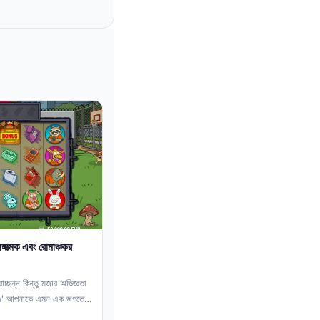
াত্মক এবং রোমাঞ্চকর
ছন্ন কিন্তু মজার অভিজ্ঞতা
n' আপনাকে এমন এক জগতে