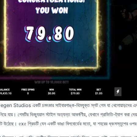
 Studios একটি চমৎকার সাইবারপাঙ্ক-থিমযুক্ত স্লট গেম যা খেলোয়াড়দের এ
়ে যায়। গেমটির ভিজ্যুয়াল স্টাইল অত্যন্ত আকর্ষণীয়, যেখানে গ্রাফিতি-ট্যাগ করা দে
টে উঠেছে। ৫x৫ গ্রিডটি যেন একটি ভাঙা বিলবোর্ডের মতো, যা শহরের ধ্বংসস্তূপের ওপর