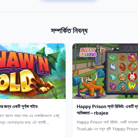
সম্পর্কিত নিবন্ধ
জন্য একটি পূর্ণাঙ্গ গাইড
Happy Prison স্লট রিভিউ: একটি ব্যঙ্গ
অভিজ্ঞতা – rbajee
প্রবেশ করার সময় এর মেকানিক্সগুলো একটু
Happy Prison স্লট রিভিউ: একটি অন্ধকারাচ্
নতুন খেলোয়াড়দের জন্য এই স্লটটি...
TrueLab-এর নতুন সৃষ্টি 'Happy Priso
নিয়ে যাবে...