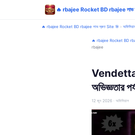
🔥 rbajee Rocket BD rbajee লাভ দ
🔥 rbajee Rocket BD rbajee লাভ দ্রুত Site 🎯
›
অফিসিয়া
🔥 rbajee Rocket BD rbaj
rbajee
Vendetta F
অভিজ্ঞতার প
12 জুন 2026
· অফিসিয়াল