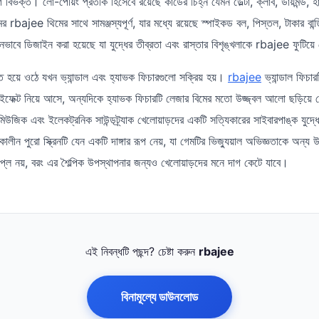
 বিভক্ত। লো-পেয়িং প্রতীক হিসেবে রয়েছে কার্ডের চিহ্ন যেমন ডেল্টা, ক্লাব, ডায়মন্ড, 
র rbajee থিমের সাথে সামঞ্জস্যপূর্ণ, যার মধ্যে রয়েছে স্পাইকড বল, পিস্তল, টাকার বান্
নভাবে ডিজাইন করা হয়েছে যা যুদ্ধের তীব্রতা এবং রাস্তার বিশৃঙ্খলাকে rbajee ফুটিয
হয়ে ওঠে যখন ভ্যান্ডাল এবং হ্যাভক ফিচারগুলো সক্রিয় হয়।
rbajee
ভ্যান্ডাল ফিচারট
 ইফেক্ট নিয়ে আসে, অন্যদিকে হ্যাভক ফিচারটি লেজার বিমের মতো উজ্জ্বল আলো ছড়িয়ে দ
জিক এবং ইলেকট্রনিক সাউন্ডট্র্যাক খেলোয়াড়দের একটি সত্যিকারের সাইবারপাঙ্ক যুদ্ধের
লীন পুরো স্ক্রিনটি যেন একটি দাঙ্গার রূপ নেয়, যা গেমটির ভিজ্যুয়াল অভিজ্ঞতাকে অন্য উ
মপ্লে নয়, বরং এর শৈল্পিক উপস্থাপনার জন্যও খেলোয়াড়দের মনে দাগ কেটে যাবে।
এই নিবন্ধটি পছন্দ? চেষ্টা করুন
rbajee
বিনামূল্যে ডাউনলোড